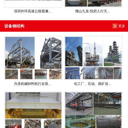
深圳外环高速公路观澜...
佛山九龙-悦府人行天...
设备钢结构
更多
兴圣机械卸料机行走装...
化工厂、石油、煤矿设...