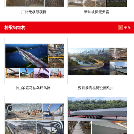
广州无极限项目
新加坡贝壳天窗
桥梁钢结构
更多
中山翠庭马鞍岛环岛路...
深圳前海桂湾公园S步...