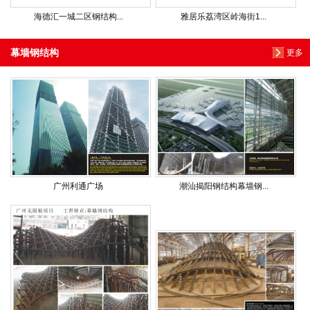
海德汇一城二区钢结构...
雅居乐荔湾区岭海街1...
幕墙钢结构
更多
广州利通广场
潮汕揭阳钢结构幕墙钢...