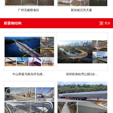
广州无极限项目
新加坡贝壳天窗
桥梁钢结构
更多
中山翠庭马鞍岛环岛路...
深圳前海桂湾公园S步...