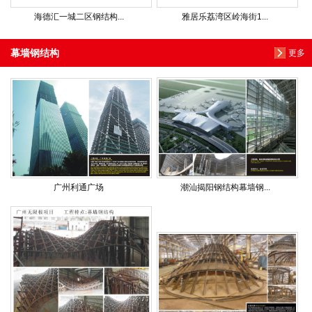
海德汇一城二区钢结构...
雅居乐荔湾区岭海街1...
幕墙钢结构
更多
广州利通广场
潮汕揭阳钢结构幕墙钢...