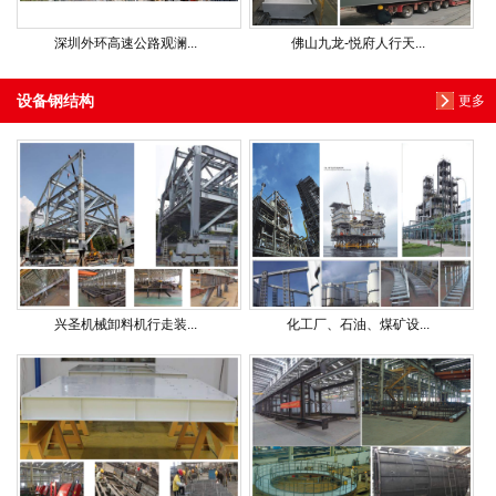
深圳外环高速公路观澜...
佛山九龙-悦府人行天...
设备钢结构
更多
兴圣机械卸料机行走装...
化工厂、石油、煤矿设...